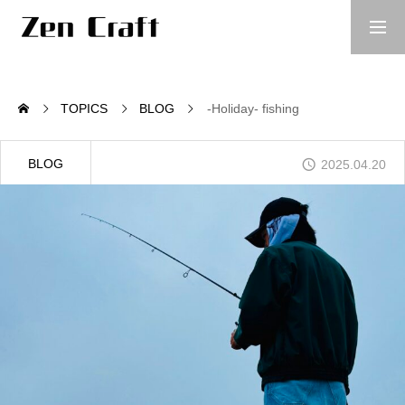
TOPICS
BLOG
-Holiday- fishing
COMPANY
BLOG
2025.04.20
WORKS
DESIGN GALLERY
PROJECT