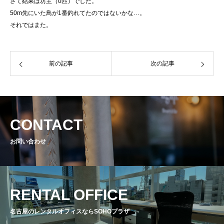
さて結果は坊主（0匹）でした。
50m先にいた鳥が1番釣れてたのではないかな…。
それではまた。
前の記事
次の記事
CONTACT
お問い合わせ
RENTAL OFFICE
名古屋のレンタルオフィスならSOHOプラザ