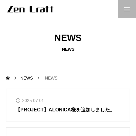
NEWS
COMPANY
NEWS
WORKS
NEWS
NEWS
DESIGN GALLERY
2025.07.01
【PROJECT】ALONICA様を追加しました。
PROJECT